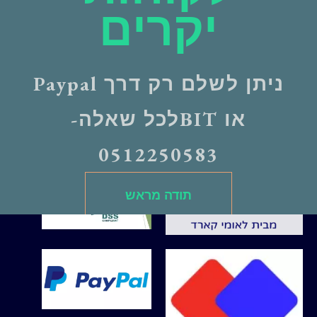
יקרים
לשירותכם
ניתן לשלם רק דרך Paypal
מועדון לקוחות
שיתופי פעולה
או BITלכל שאלה-
אודות
0512250583
תודה מראש