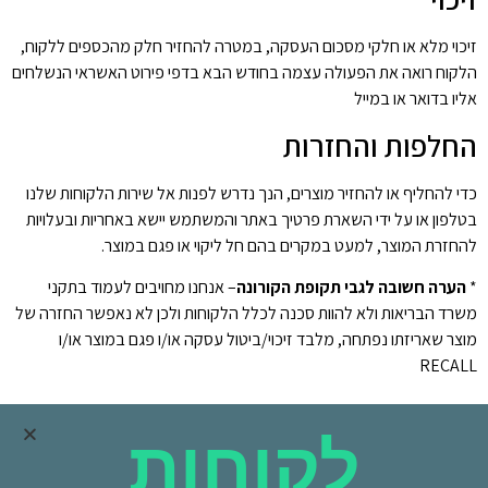
זיכוי מלא או חלקי מסכום העסקה, במטרה להחזיר חלק מהכספים ללקוח,
הלקוח רואה את הפעולה עצמה בחודש הבא בדפי פירוט האשראי הנשלחים
אליו בדואר או במייל
החלפות והחזרות
כדי להחליף או להחזיר מוצרים, הנך נדרש לפנות אל שירות הלקוחות שלנו
בטלפון או על ידי השארת פרטיך באתר והמשתמש יישא באחריות ובעלויות
להחזרת המוצר, למעט במקרים בהם חל ליקוי או פגם במוצר.
*
הערה חשובה לגבי תקופת
הקורונה
– אנחנו מחויבים לעמוד בתקני
משרד הבריאות ולא להוות סכנה לכלל הלקוחות ולכן לא נאפשר החזרה של
מוצר שאריזתו נפתחה, מלבד זיכוי/ביטול עסקה או/ו פגם במוצר או/ו
RECALL
חוק הגנת הצרכן
לקוחות
למידע נוסף, ניתן לעיין בחוק הגנת הצרכן
כאן