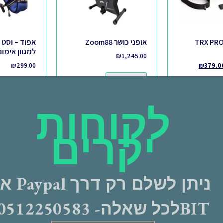
TRX PRO
אופני כושר Zoom88
אפוד – וסט 
למגוון אימונים 5
₪
1,245.00
₪
299.00
₪
379.0
מידע נוסף
מידע נוסף
לקוחות
יקרים
מבצע!
ניתן לשלם רק דרך pal
BITלכל שאלה- 0512250583