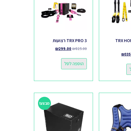
TRX HO
TRX PRO 3 רצועות
₪
299.00
₪
825.00
₪
335
הוספה לסל
מבצע!