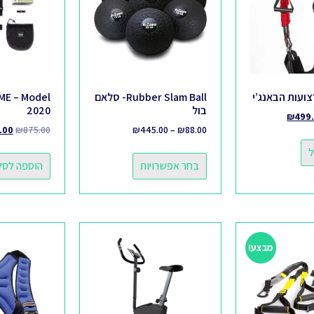
Rubber Slam Ball- סלאם
ME – Model
בול
2020
₪
499
.00
₪
875.00
₪
445.00
–
₪
88.00
ל
בחר אפשרויות
הוספה לסל
מבצע!