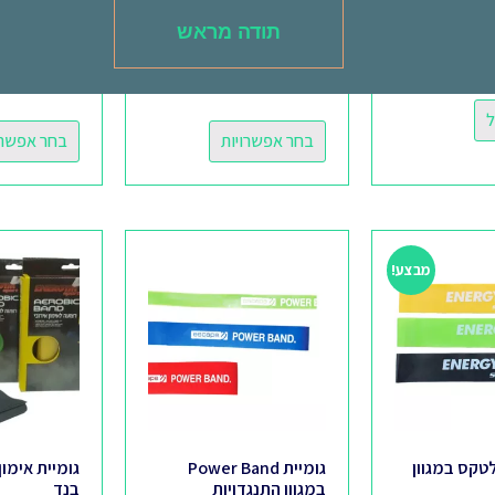
תודה מראש
 מרופד
גומיות כושר Power Band
גומיות כושר 
במגוון חוזקים
מרופדות
.00
–
₪
78.00
₪
205.00
–
₪
43.00
ל
בחר אפשרויות
בחר אפשרו
מבצע!
לטקס במגוון
גומיית Power Band
גומיית אימו
במגוון התנגדויות
בנד