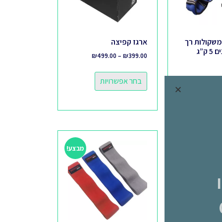
משקולות רך
ארגז קפיצה
 ק”ג
₪
499.00
–
₪
399.00
בחר אפשרויות
מבצע!
מבצע!
Pay או