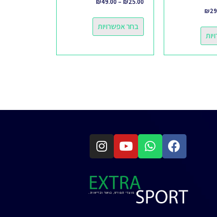
₪
49.00
–
₪
25.00
₪
29
בחר אפשרויות
יות