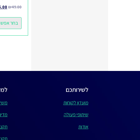
5.00
₪
49.00
בחר אפשרו
לשירותכם
למע
מועדון לקוחות
משלו
שיתופי פעולה
מדיני
אודות
תקנו
תקנון