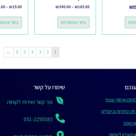
.00
–
₪
19.00
₪
340.00
–
₪
165.00
₪
3
יות
בחר אפשרויות
בחר אפשרו
←
6
5
4
3
2
1
נכם
שימרו על קשר
חים ואיסוף עצמי
צור קשר ושירות לקוחות
ות החזרות וביטולים
051-2250583
ן האתר
 מועדון לקוחות