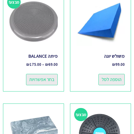
מבצע!
משולש יוגה
פיתה BALANCE
₪
175.00
–
₪
69.00
₪
99.00
הוספה לסל
בחר אפשרויות
מבצע!