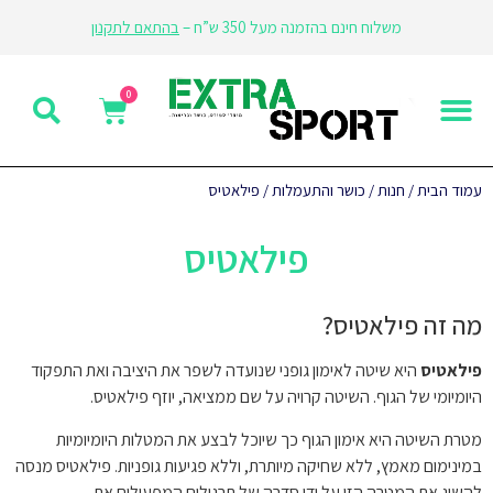
משלוח חינם בהזמנה מעל 350 ש”ח –
בהתאם לתקנון
עמוד הבית
/
חנות
/
כושר והתעמלות
/ פילאטיס
פילאטיס
מה זה פילאטיס?
פילאטיס
היא שיטה לאימון גופני שנועדה לשפר את היציבה ואת התפקוד
היומיומי של הגוף. השיטה קרויה על שם ממציאה, יוזף פילאטיס.
מטרת השיטה היא אימון הגוף כך שיוכל לבצע את המטלות היומיומיות
במינימום מאמץ, ללא שחיקה מיותרת, וללא פגיעות גופניות. פילאטיס מנסה
להשיג את המטרה הזו על ידי סדרה של תרגילים המפעילים את