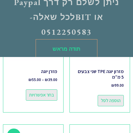
ניתן לשלם רק דרך Paypal
או BITלכל שאלה-
מבצע!
0512250583
תודה מראש
מזרון יוגה TPE שני צבעים
מזרן יוגה
5 מ”מ
₪
55.00
–
₪
39.00
₪
99.00
בחר אפשרויות
הוספה לסל