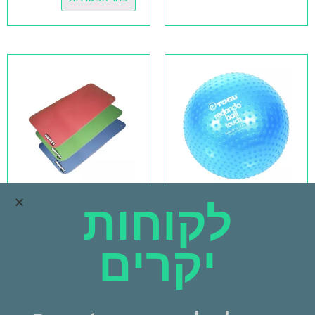
לקוחות
כדור רדונדו עם זיזים
מזרון התעמלות לולאות
Redondo Ball Touch
₪
189.00
–
₪
159.00
₪
89.00
–
₪
79.00
יקרים
בחר אפשרויות
בחר אפשרויות