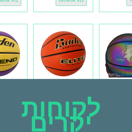
ל
בחר אפשרויות
בחר אפשרו
 זוהר-
כדור כדורסל- BADEN
כדורסל גומי
SPORTS ELITE
GLO
לקוחות
₪
119.00
₪
285.00
יקרים
בחר אפשרו
הוספה לסל