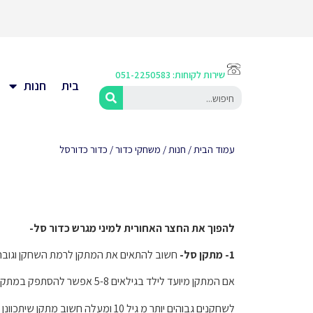
שירות לקוחות: 051-2250583
בית
חנות
עמוד הבית
/
חנות
/
משחקי כדור
/ כדור כדורסל
להפוך את החצר האחורית למיני מגרש כדור סל-
1- מתקן סל-
חשוב להתאים את המתקן לרמת השחקן וגובה
אם המתקן מיועד לילד בגילאים 5-8 אפשר להסתפק במתקן מתכוונן לגובה 2.80 וטבעת של 43 אינץ
לשחקנים גבוהים יותר מ גיל 10 ומעלה חשוב מתקן שיתכוונן לגובה 3.05 , עם לוח מחוזק, טבעת בגודל תקני ובסיס חזק ויציב