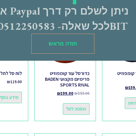
ניתן לשלם רק דרך pal
מבצע!
מבצע!
BITלכל שאלה- 0512250583
תודה מראש
קומפוזיט
כדורסל עור קומפוזיט
לוח סל לתלי
פרימיום מקצועי BADEN
₪
119.00
SPORTS RIVAL
₪
159
₪
199.00
₪
255.00
מידע נוסף
יות
הוספה לסל