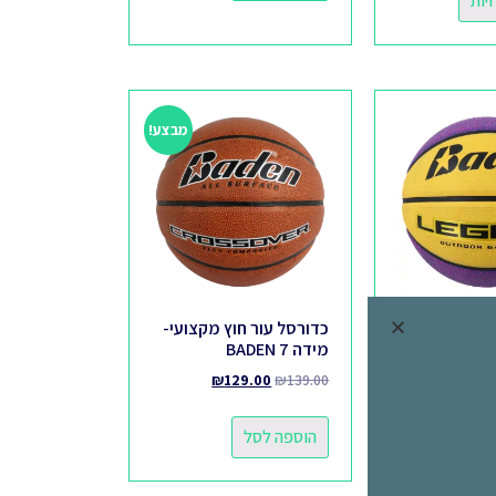
יות
מבצע!
כדורסל עור חוץ מקצועי-
מידה 7 BADEN
₪
129.00
₪
139.00
יות
הוספה לסל